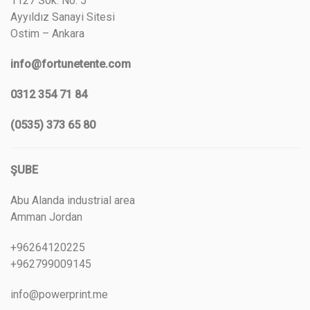
1127 Sok. No: 5
Ayyıldız Sanayi Sitesi
Ostim – Ankara
info@fortunetente.com
0312 354 71 84
(0535) 373 65 80
ŞUBE
Abu Alanda industrial area
Amman Jordan
+96264120225
+962799009145
info@powerprint.me