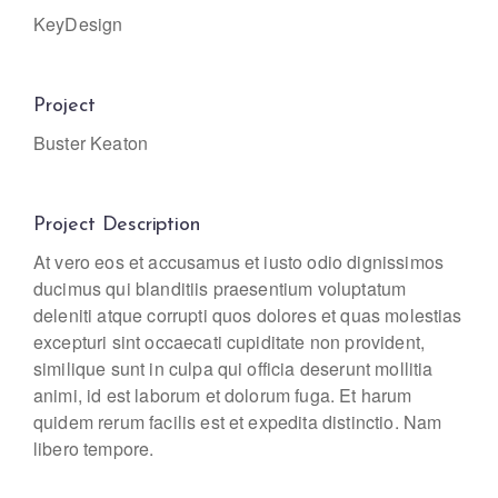
KeyDesign
Project
Buster Keaton
Project Description
At vero eos et accusamus et iusto odio dignissimos
ducimus qui blanditiis praesentium voluptatum
deleniti atque corrupti quos dolores et quas molestias
excepturi sint occaecati cupiditate non provident,
similique sunt in culpa qui officia deserunt mollitia
animi, id est laborum et dolorum fuga. Et harum
quidem rerum facilis est et expedita distinctio. Nam
libero tempore.