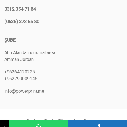
0312 354 71 84
(0535) 373 65 80
ŞUBE
Abu Alanda industrial area
Amman Jordan
+96264120225
+962799009145
info@powerprint.me
Fortune Tente. Tüm Hakları Saklıdır.
↓