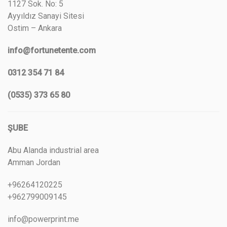
1127 Sok. No: 5
Ayyıldız Sanayi Sitesi
Ostim – Ankara
info@fortunetente.com
0312 354 71 84
(0535) 373 65 80
ŞUBE
Abu Alanda industrial area
Amman Jordan
+96264120225
+962799009145
info@powerprint.me